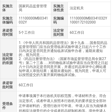
实施主
国家药品监督管理
实施主
法定机关
体
局
体性质
实施主
11100000MB0341
实施编
11100000MB0341032Y
体编码
032Y
码
1000172102000
承诺受
法定审
5个工作日
60工作日
理时限
批时限
1.《中华人民共和国药品管理法》第十九条 ……国务院药品
监督管理部门应当自受理临床试验申请之日起六十个工作
日内决定是否同意并通知临床试验申办者，逾期未通知
法定审
的，视为同意……
批时限
2.《药品注册管理办法》（国家市场监督管理总局令第27
的依据
号）第二十三条 ……对药物临床试验申请应当自受理之日起
六十日内决定是否同意开展，并通过药品审评中心网站通
知申请人审批结果；逾期未通知的，视为同意，申请人可
以按照提交的方案开展药物临床试验。
承诺审
60工作日
批时限
申请事项属于本行政机关职权范围，申请材料齐全、符合
法定形式，或者申请人按照本行政机关的要求提交全部补
受理条
正申请材料的，受理行政许可申请。 申请人应当为能够承
件
担相应法律责任的企业或者药品研制机构等。境外申请人