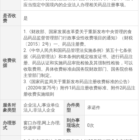
应当指定中国境内的企业法人办理相关药品注册事项。
是否收
是
费
1.《财政部、国家发展改革委关于重新发布中央管理的食
品药品监督管理部门行政事业性收费项目的通知》（财税
〔2015〕2号）一、药品注册费。
2.《中华人民共和国药品管理法实施条例》第五十七条依
据《药品管理法》和本条例的规定核发证书、进行药品注
收费依
册、药品认证和实施药品审批检验及其强制性检验，可以
据
收取费用。具体收费标准由国务院财政部门、国务院价格
主管部门制定。
3.《国家药监局关于重新发布药品注册收费标准的公告》
（2020年第75号）附件1药品注册收费标准、附件2药品注
册收费实施细则
服务对
企业法人;事业单位
办件类
承诺件
象类型
法人;非法人企业
型
到办事
办理形
窗口办理;网上办理;
现场次
0次
式
快递申请
数