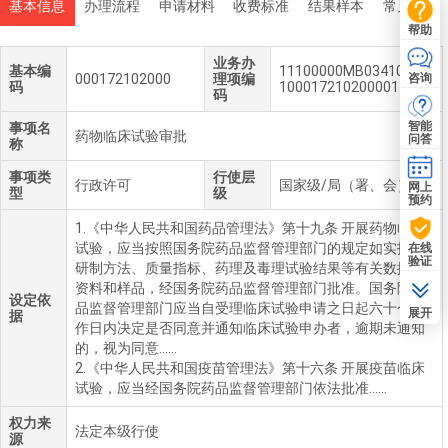
基本信息
办理流程
申请材料
收费标准
结果样本
常见问题
帮助
业务办
基本编
11100000MB0341032Y
咨询
000172102000
理项编
码
100017210200001
码
智能
事项名
药物临床试验审批
问答
称
事项类
行使层
行政许可
国家级/局（署、会）
网上
型
级
预约
1.《中华人民共和国药品管理法》第十九条 开展药物临床
试验，应当按照国务院药品监督管理部门的规定如实报送
在线
验证
研制方法、质量指标、药理及毒理试验结果等有关数据、
资料和样品，经国务院药品监督管理部门批准。国务院药
设定依
品监督管理部门应当自受理临床试验申请之日起六十个工
展开
据
作日内决定是否同意并通知临床试验申办者，逾期未通知
的，视为同意……
2.《中华人民共和国疫苗管理法》第十六条 开展疫苗临床
试验，应当经国务院药品监督管理部门依法批准......
权力来
法定本级行使
源