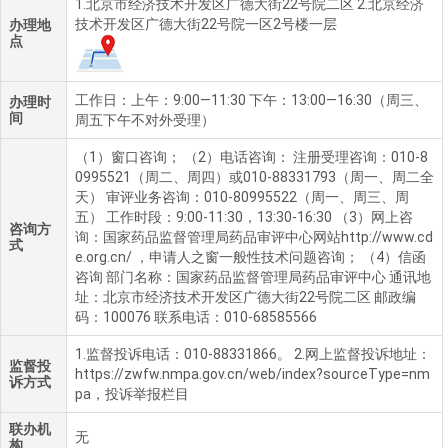
1.北京市经济技术开发区广德大街22号院二区 2.北京经济
技术开发区广德大街22号院一区2号楼一层
办理地
点
工作日：上午：9:00—11:30 下午：13:00—16:30（周三、
办理时
间
周五下午不对外受理）
（1）窗口咨询； （2）电话咨询： 注册受理咨询：010-8
0995521（周二、周四）或010-88331793（周一、周二全
天） 审评业务咨询：010-80995522（周一、周三、周
五） 工作时段：9:00-11:30，13:30-16:30 （3）网上咨
咨询方
询：国家药品监督管理局药品审评中心网站http://www.cd
式
e.org.cn/ ，申请人之窗一般性技术问题咨询； （4）信函
咨询 部门名称：国家药品监督管理局药品审评中心 通讯地
址：北京市经济技术开发区广德大街22号院二区 邮政编
码：100076 联系电话：010-68585566
1.监督投诉电话：010-88331866。 2.网上监督投诉地址：
监督投
https://zwfw.nmpa.gov.cn/web/index?sourceType=nm
诉方式
pa，投诉举报栏目
联办机
无
构