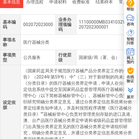
基本信息
办理流程
申请材料
收费标准
结果样本
常见问题
帮助
业务办
基本编
11100000MB0341032Y100
咨询
002072023000
理项编
码
207202300001
码
智能
事项名
医疗器械分类
问答
称
事项类
行使层
公共服务
国家级/局（署、会）
网上
型
级
预约
《国家药监局关于规范医疗器械产品分类界定工作的公
告》（2024年第59号） 中“（三）对于新研制的尚未列入
在线
验证
《分类目录》的医疗器械分类界定申请，申请人在分类界
定信息系统中提交至国家药品监督管理局医疗器械标准管
理中心（以下简称器械标管中心）。器械标管中心负责组
展开
织研究明确分类界定意见，通过分类界定信息系统将分类
设定依
据
界定结果告知申请人，并及时按照程序调整《医疗器械分
类目录》”“器械标管中心负责对管理类别存疑的进口及港、
澳、台产品医疗器械分类界定申请和省级药品监督管理部
门出具预分类界定意见的医疗器械分类界定申请组织研
究，明确分类界定意见，并通过分类界定信息系统将分类