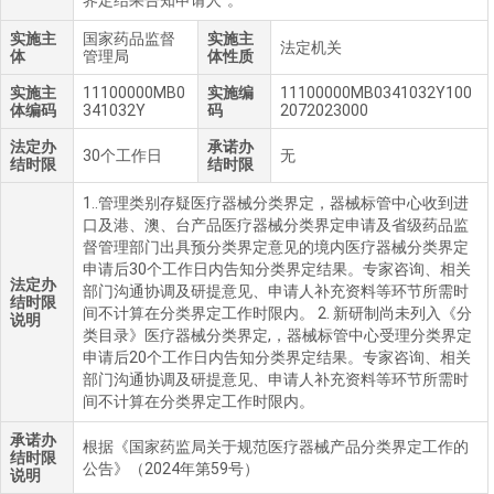
界定结果告知申请人”。
实施主
国家药品监督
实施主
法定机关
体
管理局
体性质
实施主
11100000MB0
实施编
11100000MB0341032Y100
体编码
341032Y
码
2072023000
法定办
承诺办
30个工作日
无
结时限
结时限
1..管理类别存疑医疗器械分类界定，器械标管中心收到进
口及港、澳、台产品医疗器械分类界定申请及省级药品监
督管理部门出具预分类界定意见的境内医疗器械分类界定
申请后30个工作日内告知分类界定结果。专家咨询、相关
法定办
部门沟通协调及研提意见、申请人补充资料等环节所需时
结时限
间不计算在分类界定工作时限内。 2. 新研制尚未列入《分
说明
类目录》医疗器械分类界定,，器械标管中心受理分类界定
申请后20个工作日内告知分类界定结果。专家咨询、相关
部门沟通协调及研提意见、申请人补充资料等环节所需时
间不计算在分类界定工作时限内。
承诺办
根据《国家药监局关于规范医疗器械产品分类界定工作的
结时限
公告》（2024年第59号）
说明