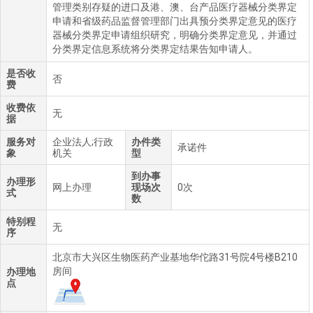
管理类别存疑的进口及港、澳、台产品医疗器械分类界定
申请和省级药品监督管理部门出具预分类界定意见的医疗
器械分类界定申请组织研究，明确分类界定意见，并通过
分类界定信息系统将分类界定结果告知申请人。
是否收
否
费
收费依
无
据
服务对
企业法人;行政
办件类
承诺件
象
机关
型
到办事
办理形
网上办理
现场次
0次
式
数
特别程
无
序
北京市大兴区生物医药产业基地华佗路31号院4号楼B210
房间
办理地
点