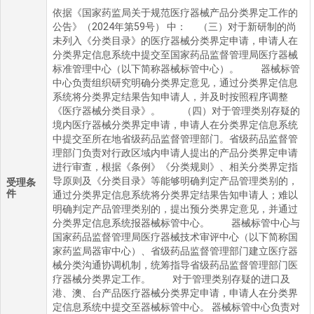
依据《国家药监局关于规范医疗器械产品分类界定工作的
公告》（2024年第59号） 中： （三）对于新研制的尚
未列入《分类目录》的医疗器械分类界定申请，申请人在
分类界定信息系统中提交至国家药品监督管理局医疗器械
标准管理中心（以下简称器械标管中心）。 器械标管
中心负责组织研究明确分类界定意见，通过分类界定信息
系统将分类界定结果告知申请人，并及时按照程序调整
《医疗器械分类目录》。 （四）对于管理类别存疑的
境内医疗器械分类界定申请，申请人在分类界定信息系统
中提交至所在地省级药品监督管理部门。省级药品监督管
理部门负责对行政区域内申请人提出的产品分类界定申请
进行审查，根据《条例》《分类规则》、相关分类界定指
导原则及《分类目录》等能够明确判定产品管理类别的，
受理条
件
通过分类界定信息系统将分类界定结果告知申请人；难以
明确判定产品管理类别的，提出预分类界定意见，并通过
分类界定信息系统报器械标管中心。 器械标管中心与
国家药品监督管理局医疗器械技术审评中心（以下简称国
家药监局器审中心）、省级药品监督管理部门建立医疗器
械分类沟通协调机制，统筹指导省级药品监督管理部门医
疗器械分类界定工作。 对于管理类别存疑的进口及
港、澳、台产品医疗器械分类界定申请，申请人在分类界
定信息系统中提交至器械标管中心。 器械标管中心负责对