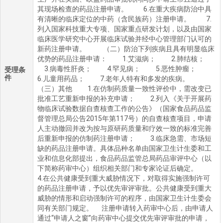
其现场检查的药品注册申请。 6.在重大疾病防治中具
有清晰的临床定位的中药（含民族药）注册申请。 7.
列入国家科技重大专项、国家重点研发计划，以及由国家
临床医学研究中心开展临床试验并经中心管理部门认可的
新药注册申请。 （二）防治下列疾病且具有明显临床
优势的药品注册申请： 1.艾滋病； 2.肺结核；
3.病毒性肝炎； 4.罕见病； 5.恶性肿瘤；
受理条
件
6.儿童用药品； 7.老年人特有和多发的疾病。
（三）其他 1.在仿制药质量一致性评价中，需改变已
批准工艺重新申报的补充申请； 2.列入《关于开展药
物临床试验数据自查核查工作的公告》（国家食品药品监
督管理总局公告2015年第117号）的自查核查项目，申请
人主动撤回并改为按与原研药质量和疗效一致的标准完善
后重新申报的仿制药注册申请； 3.临床急需、市场短
缺的药品注册申请。具体品种名单由国家卫生计生委和工
业和信息化部提出，食品药品监管总局药品审评中心（以
下简称药审中心）组织相关部门和专家论证后确定。
4.在公共健康受到重大威胁情况下，对取得实施强制许可
的药品注册申请，予以优先审评审批。公共健康受到重大
威胁的情形和启动强制许可的程序，由国家卫生计生委会
同有关部门规定。 注册申请转入药审中心后，由申请人
通过“申请人之窗”向药审中心提交优先审评审批的申请，