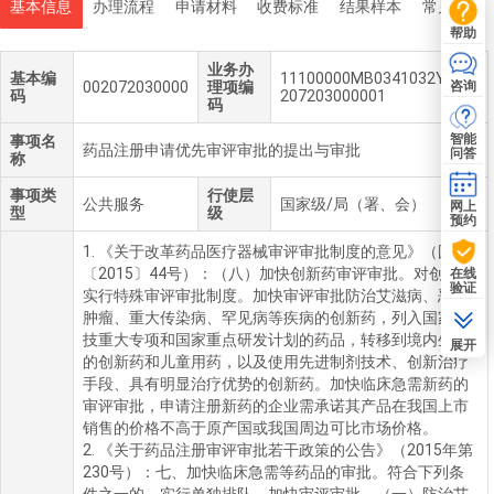
基本信息
办理流程
申请材料
收费标准
结果样本
常见问题
帮助
业务办
基本编
11100000MB0341032Y100
咨询
002072030000
理项编
码
207203000001
码
智能
事项名
药品注册申请优先审评审批的提出与审批
问答
称
事项类
行使层
公共服务
国家级/局（署、会）
网上
型
级
预约
1. 《关于改革药品医疗器械审评审批制度的意见》（国发
〔2015〕44号）：（八）加快创新药审评审批。对创新药
在线
验证
实行特殊审评审批制度。加快审评审批防治艾滋病、恶性
肿瘤、重大传染病、罕见病等疾病的创新药，列入国家科
技重大专项和国家重点研发计划的药品，转移到境内生产
展开
的创新药和儿童用药，以及使用先进制剂技术、创新治疗
手段、具有明显治疗优势的创新药。加快临床急需新药的
审评审批，申请注册新药的企业需承诺其产品在我国上市
销售的价格不高于原产国或我国周边可比市场价格。
2. 《关于药品注册审评审批若干政策的公告》（2015年第
230号）：七、加快临床急需等药品的审批。符合下列条