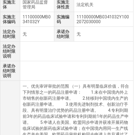
实施主
国家药品监督
实施主
法定机关
体
管理局
体性质
实施主
11100000MB0
实施编
11100000MB0341032Y100
体编码
341032Y
码
2072030000
法定办
承诺办
无
无
结时限
结时限
法定办
结时限
说明
承诺办
结时限
说明
一、优先审评审批的范围 （一）具有明显临床价值，符合
下列情形之一的药品注册申请： 1.未在中国境内外上
市销售的创新药注册申请。 2.转移到中国境内生产的
创新药注册申请。 3.使用先进制剂技术、创新治疗手
段、具有明显治疗优势的药品注册申请。 4.专利到期
前3年的药品临床试验申请和专利到期前1年的药品生产申
请。 5.申请人在美国、欧盟同步申请并获准开展药物
临床试验的新药临床试验申请；在中国境内用同一生产线
生产并在美国、欧盟药品审批机构同步申请上市且通过了