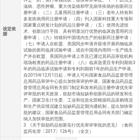
件之一的，实行单独排队，加快审评审批。（一）防治艾
滋病、恶性肿瘤、重大传染病和罕见病等疾病的创新药注
册申请；（二）儿童用药注册申请；（三）老年人特有和
多发疾病用药注册申请；（四）列入国家科技重大专项和
国家重点研发计划的药品注册申请；（五）使用先进技
设定依
术、创新治疗手段、具有明显治疗优势的临床急需用药注
据
册申请；（六）转移到中国境内生产的创新药注册申请；
（七）申请人在欧盟、美国同步申请并获准开展药物临床
试验的新药临床试验申请，或在中国境内用同一生产线生
产并在欧盟、美国同步申请上市且已通过其药品审批机构
现场检查的药品注册申请；（八）临床急需且专利到期前3
年的药品临床试验申请和专利到期前1年的药品生产申请。
自2015年12月1日起，申请人可向国家食品药品监督管理
总局药品审评中心提出加快审评的申请。国家食品药品监
督管理总局会同有关部门制定和发布药品注册申请优先审
评审批的有关政策，鼓励市场短缺和创新药品的研发和生
产。国家卫生计生委、工业和信息化部根据药品采购情况
和生产供应情况建立短缺药品定期沟通机制，提出加快审
批的建议，国家食品药品监督管理总局会同有关部门确定
纳入加快审批的范围。
3. 《关于鼓励药品创新实行优先审评审批的意见》（食药
监药化管〔2017〕126号）（全文）