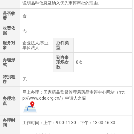
说明品种信息及纳入优先审评审批的理由。
是否收
否
费
收费依
无
据
服务对
企业法人;事业
办件类
象
单位法人
型
到办事
办理形
现场次
0次
式
数
特别程
无
序
网上办理：国家药品监督管理局药品审评中心网站（htt
p://www.cde.org.cn/）申请人之窗
办理地
点
办理时
工作时间：上午：9:00-11:30；下午：13:00-16:30
间