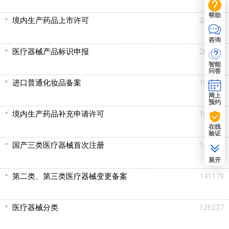
帮助
境内生产药品上市许可
237687
咨询
医疗器械产品标识申报
208290
智能
问答
进口普通化妆品备案
181571
网上
预约
境内生产药品补充申请许可
169562
在线
验证
国产三类医疗器械首次注册
142715
展开
第二类、第三类医疗器械变更备案
141179
医疗器械分类
126227